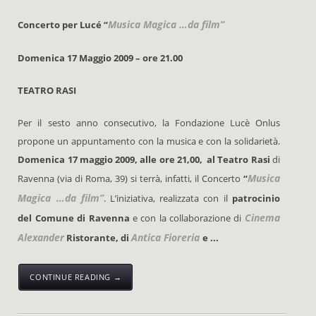
Musica Magica …da film”
Concerto per Lucé “
Domenica 17 Maggio 2009 – ore 21.00
TEATRO RASI
Per il sesto anno consecutivo, la Fondazione Lucè Onlus
propone un appuntamento con la musica e con la solidarietà.
Domenica 17 maggio 2009, alle ore 21,00, al Teatro Rasi
di
Musica
Ravenna (via di Roma, 39) si terrà, infatti, il Concerto
“
Magica …da film”
. L’iniziativa, realizzata con il
patrocinio
Cinema
del Comune di Ravenna
e con la collaborazione di
Alexander
Antica Fioreria
Ristorante, di
e ...
CONTINUE READING →